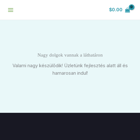
Skip
$
0.00
to
content
Nagy dolgok vannak a láthatáron
Valami nagy készülődik! Üzletünk fejlesztés alatt áll és
hamarosan indul!