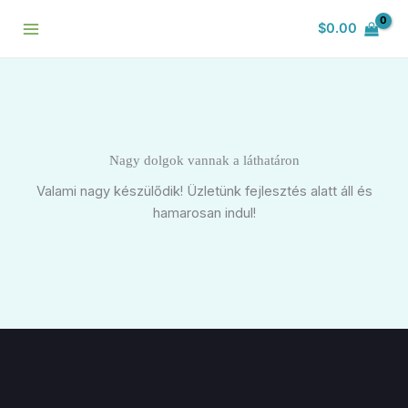
Skip
$
0.00
to
content
Nagy dolgok vannak a láthatáron
Valami nagy készülődik! Üzletünk fejlesztés alatt áll és
hamarosan indul!