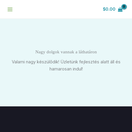
Skip
$
0.00
to
content
Nagy dolgok vannak a láthatáron
Valami nagy készülődik! Üzletünk fejlesztés alatt áll és
hamarosan indul!