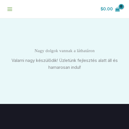
Skip
$
0.00
to
content
Nagy dolgok vannak a láthatáron
Valami nagy készülődik! Üzletünk fejlesztés alatt áll és
hamarosan indul!