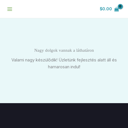
Skip
$
0.00
to
content
Nagy dolgok vannak a láthatáron
Valami nagy készülődik! Üzletünk fejlesztés alatt áll és
hamarosan indul!