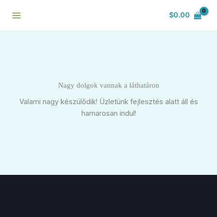
Skip
$
0.00
to
content
Nagy dolgok vannak a láthatáron
Valami nagy készülődik! Üzletünk fejlesztés alatt áll és
hamarosan indul!