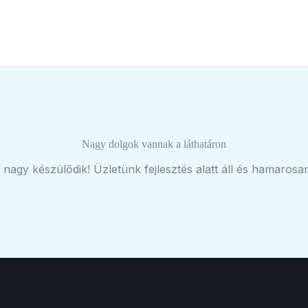
Nagy dolgok vannak a láthatáron
 nagy készülődik! Üzletünk fejlesztés alatt áll és hamarosan