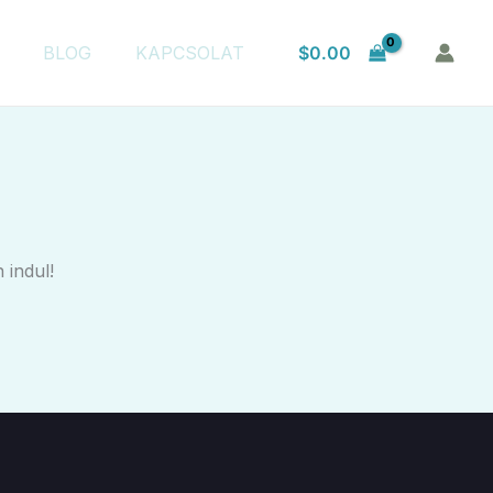
$
0.00
BLOG
KAPCSOLAT
 indul!