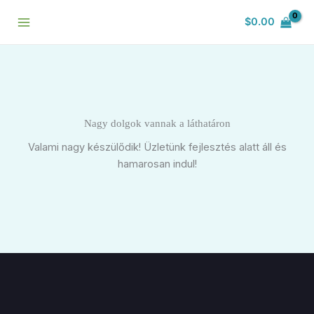
Skip
$
0.00
to
content
Nagy dolgok vannak a láthatáron
Valami nagy készülődik! Üzletünk fejlesztés alatt áll és
hamarosan indul!