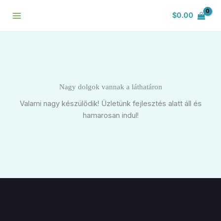
Skip
$
0.00
to
content
Nagy dolgok vannak a láthatáron
Valami nagy készülődik! Üzletünk fejlesztés alatt áll és
hamarosan indul!