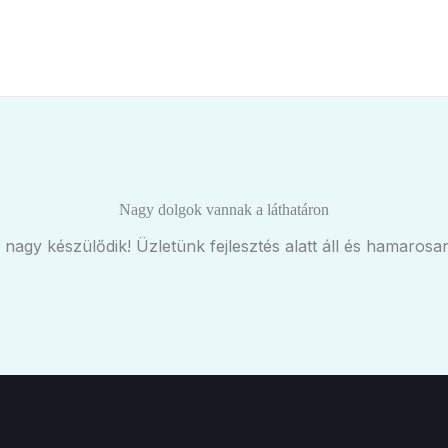
Nagy dolgok vannak a láthatáron
 nagy készülődik! Üzletünk fejlesztés alatt áll és hamarosan