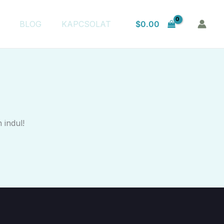
$
0.00
BLOG
KAPCSOLAT
 indul!