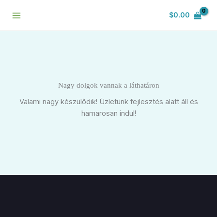
Skip
$
0.00
to
content
Nagy dolgok vannak a láthatáron
Valami nagy készülődik! Üzletünk fejlesztés alatt áll és
hamarosan indul!