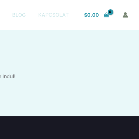
$
0.00
BLOG
KAPCSOLAT
 indul!