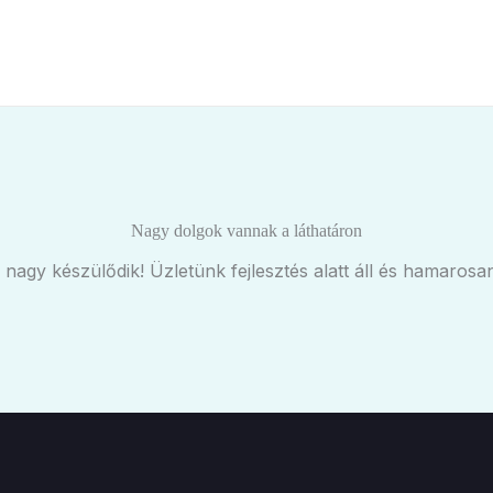
Nagy dolgok vannak a láthatáron
 nagy készülődik! Üzletünk fejlesztés alatt áll és hamarosan