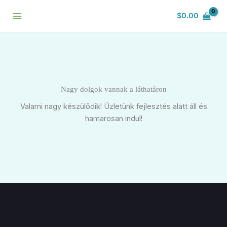
Skip
$
0.00
to
content
Nagy dolgok vannak a láthatáron
Valami nagy készülődik! Üzletünk fejlesztés alatt áll és
hamarosan indul!