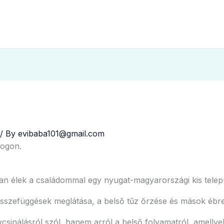
/ By
evibaba101@gmail.com
logon.
an élek a családommal egy nyugat-magyarországi kis telep
összefüggések meglátása, a belső tűz őrzése és mások ébre
inálásról szól, hanem arról a belső folyamatról, amellyel