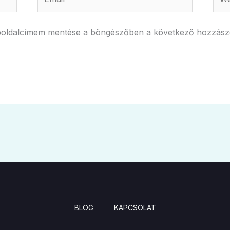
boldalcímem mentése a böngészőben a következő hozzás
BLOG
KAPCSOLAT