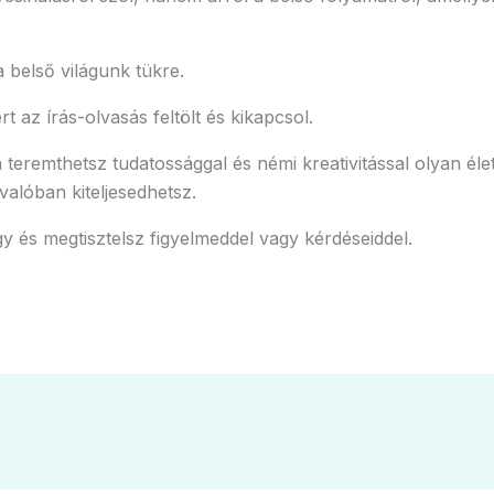
 belső világunk tükre.
t az írás-olvasás feltölt és kikapcsol.
eremthetsz tudatossággal és némi kreativitással olyan él
alóban kiteljesedhetsz.
 és megtisztelsz figyelmeddel vagy kérdéseiddel.