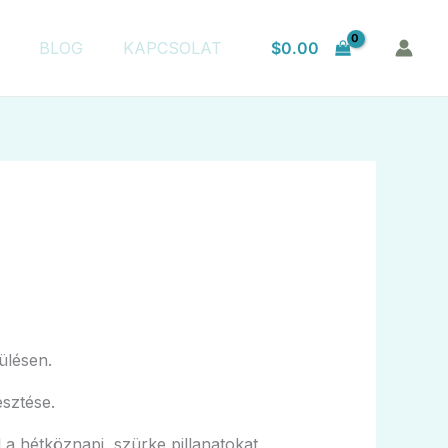
$
0.00
BLOG
KAPCSOLAT
ülésen.
sztése.
 a hétköznapi, szürke pillanatokat