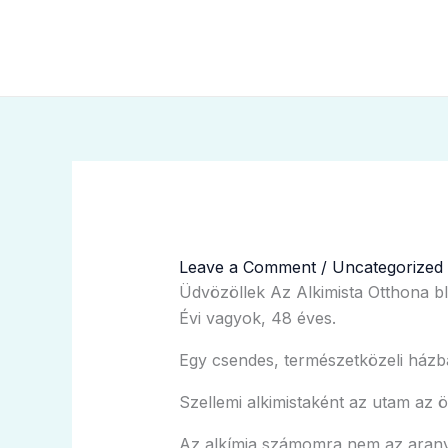
Skip
Cart
to
Total:
content
Leave a Comment
/
Uncategorized
Üdvözöllek Az Alkimista Otthona b
Évi vagyok, 48 éves.
Egy csendes, természetközeli házb
Szellemi alkimistaként az utam az 
Az alkímia számomra nem az aranycs