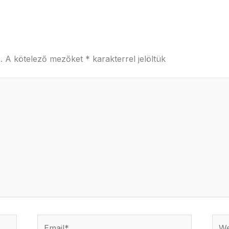
.
A kötelező mezőket
*
karakterrel jelöltük
Email*
Webs