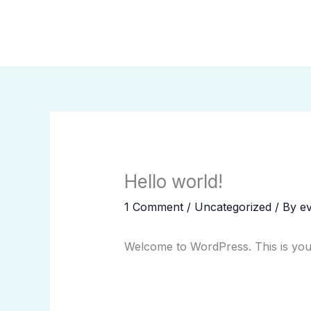
Skip
Cart
to
Total:
content
Hello world!
1 Comment
/
Uncategorized
/ By
e
Welcome to WordPress. This is your fi