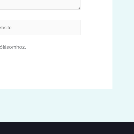
ite
zólásomhoz.