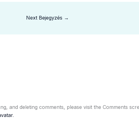
Next Bejegyzés
→
ting, and deleting comments, please visit the Comments scr
vatar
.