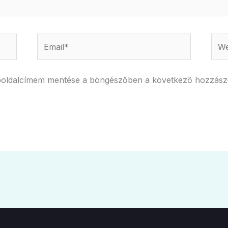
Email*
Webs
boldalcímem mentése a böngészőben a következő hozzás